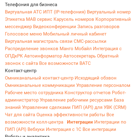
Телефония для бизнеса
Виртуальная АТС
ИПТ (IP-телефония)
Виртуальный номер
Этикетка
МАВ сервис
Карусель номеров
Корпоративный
мессенджер
Видеоконференции
Запись разговоров
Голосовое меню
Мобильный личный кабинет
Виртуальная магистраль связи
СМС-рассылки
Распределение звонков
Манго Мобайл
Интеграция с
ОПДкРК
Автоинформатор
Автосекретарь
Обратный
звонок с сайта
Все возможности ВАТС
Контакт-центр
Омниканальный контакт-центр
Исходящий обзвон
Омниканальные коммуникации
Управление персоналом
Рабочее место сотрудника
Конструктор отчетов
Робот-
администратор
Управление рабочими ресурсами
База
знаний
Управление сделками
ПИП (API) для УВК (CRM)
Чат для сайта
Оценка эффективности работы
Все
возможности колл-центра
Интеграции
Интеграции по
ПИП (API)
Вебхуки
Интеграция с 1С
Все интеграции
Роботы и аналитика