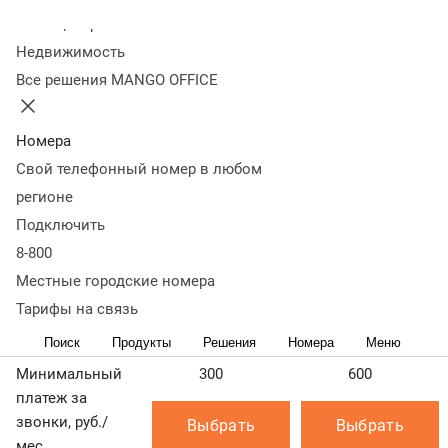
номеров России.
Колл-центр
Недвижимость
Все вызовы оплачивает владелец номера 8‑800.
Все решения MANGO OFFICE
Тарификация звонка начинается с момента ответа
системы (голосового приветствия, постановки звонка
в очередь, ответа владельца и пр.)
Номера
Свой телефонный номер в любом
Узнать стоимость и подключить номер в коде 8‑800 вы
можете на странице
Стоимость номера 8‑800
регионе
Как тарифицируются звонки на 8‑800?
Подключить
8-800
Узнать подробнее
Местные городские номера
Основные
К
пакеты
Тарифы на связь
Поиск
Продукты
Решения
Номера
Меню
Пакет 300
Пакет 600
Пакет 2500
Минимальный
300
600
платеж за
звонки, руб./
Выбрать
Выбрать
мес