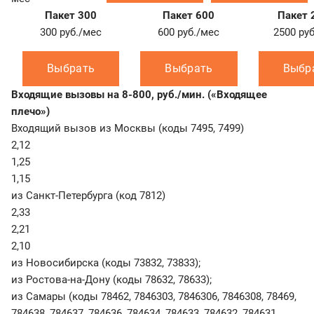
Пакет 300
Пакет 600
Пакет 
300
руб./мес
600
руб./мес
2500
ру
Выбрать
Выбрать
Выбр
Входящие вызовы на 8-800, руб./мин. («Входящее
плечо»)
Входящий вызов из Москвы (коды 7495, 7499)
2,12
1,25
1,15
из Санкт-Петербурга (код 7812)
2,33
2,21
2,10
из Новосибирска (коды 73832, 73833);
из Ростова-на-Дону (коды 78632, 78633);
из Самары (коды 78462, 7846303, 7846306, 7846308, 78469,
784638, 784637, 784636, 784634, 784633, 784632, 784631,