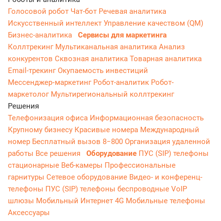
Голосовой робот
Чат-бот
Речевая аналитика
Искусственный интеллект
Управление качеством (QM)
Бизнес-аналитика
Сервисы для маркетинга
Коллтрекинг
Мультиканальная аналитика
Анализ
конкурентов
Сквозная аналитика
Товарная аналитика
Email-трекинг
Окупаемость инвестиций
Мессенджер‑маркетинг
Робот-аналитик
Робот-
маркетолог
Мультирегиональный коллтрекинг
Решения
Телефонизация офиса
Информационная безопасность
Крупному бизнесу
Красивые номера
Международный
номер
Бесплатный вызов 8−800
Организация удаленной
работы
Все решения
Оборудование
ПУС (SIP) телефоны
стационарные
Веб-камеры
Профессиональные
гарнитуры
Сетевое оборудование
Видео- и конференц-
телефоны
ПУС (SIP) телефоны беспроводные
VoIP
шлюзы
Мобильный Интернет 4G
Мобильные телефоны
Аксессуары