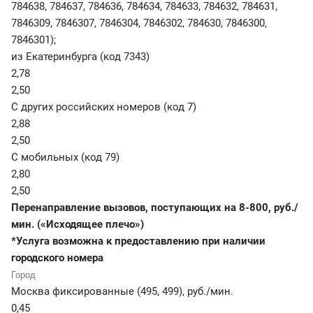
784638, 784637, 784636, 784634, 784633, 784632, 784631,
7846309, 7846307, 7846304, 7846302, 784630, 7846300,
7846301);
из Екатеринбурга (код 7343)
2,78
2,50
С других российских номеров (код 7)
2,88
2,50
С мобильных (код 79)
2,80
2,50
Перенаправление вызовов, поступающих на 8-800, руб./
мин. («Исходящее плечо»)
*Услуга возможна к предоставлению при наличии
городского номера
Москва фиксированные (495, 499)
,
руб./мин.
0,45