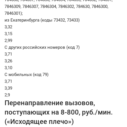
7846309, 7846307, 7846304, 7846302, 784630, 7846300,
7846301);
из Екатеринбурга (коды 73432, 73433)
3,32
3,15
2,99
С других российских номеров (код 7)
3,71
3,26
3,10
С мобильных (код 79)
3,71
3,39
2,9
Перенаправление вызовов,
поступающих на 8-800, руб./мин.
(«Исходящее плечо»)