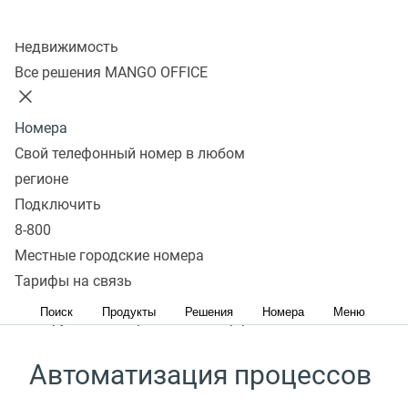
Колл-центр
Подключить
Недвижимость
Все решения MANGO OFFICE
Удобство в использовании
Номера
Свой телефонный номер в любом
Быстрое подключение всех сотрудников к
регионе
Виртуальной АТС за пару шагов
Подключить
8-800
Простота в управлении
Местные городские номера
Тарифы на связь
Управление данными и правами доступа
Поиск
Продукты
Решения
Номера
Меню
сотрудников через один интерфейс
Автоматизация процессов