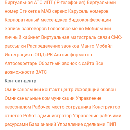
Виртуальная АТС
ИПТ (IP-телефония)
Виртуальный
номер
Этикетка
МАВ сервис
Карусель номеров
Корпоративный мессенджер
Видеоконференции
Запись разговоров
Голосовое меню
Мобильный
личный кабинет
Виртуальная магистраль связи
СМС-
рассылки
Распределение звонков
Манго Мобайл
Интеграция с ОПДкРК
Автоинформатор
Автосекретарь
Обратный звонок с сайта
Все
возможности ВАТС
Контакт-центр
Омниканальный контакт-центр
Исходящий обзвон
Омниканальные коммуникации
Управление
персоналом
Рабочее место сотрудника
Конструктор
отчетов
Робот-администратор
Управление рабочими
ресурсами
База знаний
Управление сделками
ПИП